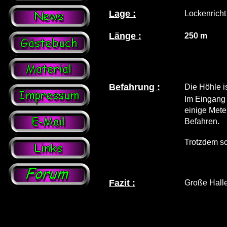
Lage :
Lockenricht
Länge :
250 m
Befahrung :
Die Höhle i
Im Eingang 
einige Mete
Befahren.
Trotzdem s
Fazit :
Große Halle