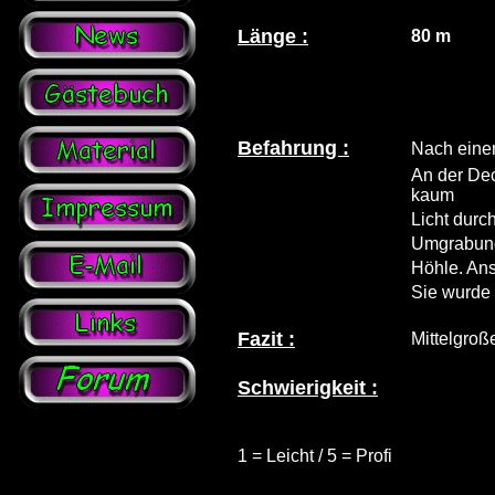
Länge :
80 m
Befahrung :
Nach eine
An der Dec
kaum
Licht durc
Umgrabunge
Höhle. Ans
Sie wurde 
Fazit :
Mittelgroß
Schwierigkeit :
1 = Leicht / 5 = Profi