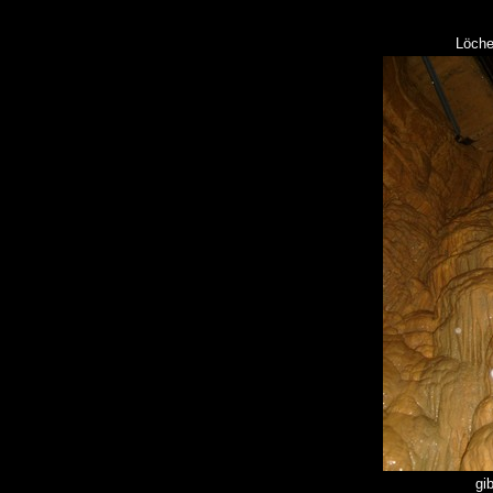
Löche
gi