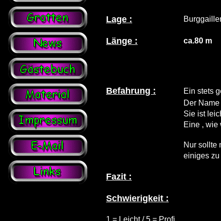
Lage :
Burggaille
Länge :
ca.80 m
Befahrung :
Ein stets 
Der Name t
Sie ist le
Eine , wie
Nur sollte
einiges zu
Fazit :
Schwierigkeit :
1 = Leicht / 5 = Profi