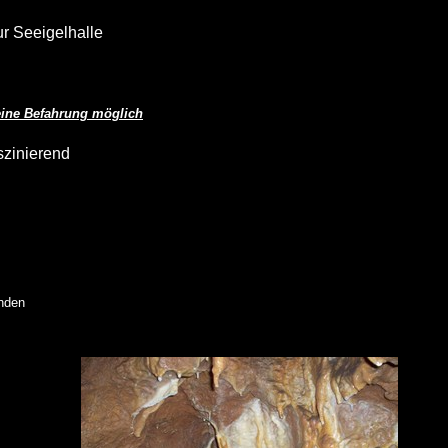
r Seeigelhalle
eine Befahrung möglich
szinierend
nden