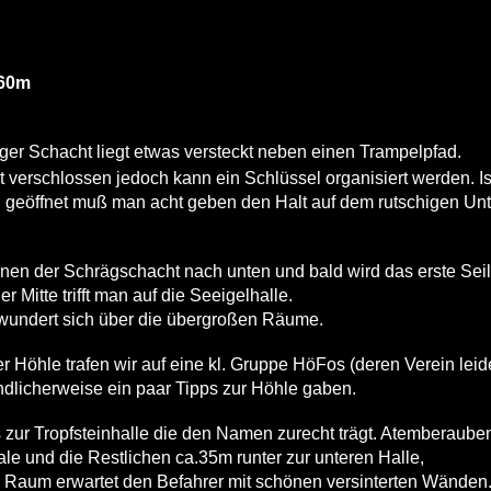
 60m
ger Schacht liegt etwas versteckt neben einen Trampelpfad.
t verschlossen jedoch kann ein Schlüssel organisiert werden. Is
" geöffnet muß man acht geben den Halt auf dem rutschigen Unt
einen der Schrägschacht nach unten und bald wird das erste Seil
er Mitte trifft man auf die Seeigelhalle.
wundert sich über die übergroßen Räume.
er Höhle trafen wir auf eine kl. Gruppe HöFos (deren Verein lei
ndlicherweise ein paar Tipps zur Höhle gaben.
 zur Tropfsteinhalle die den Namen zurecht trägt. Atemberaube
le und die Restlichen ca.35m runter zur unteren Halle,
r Raum erwartet den Befahrer mit schönen versinterten Wänden