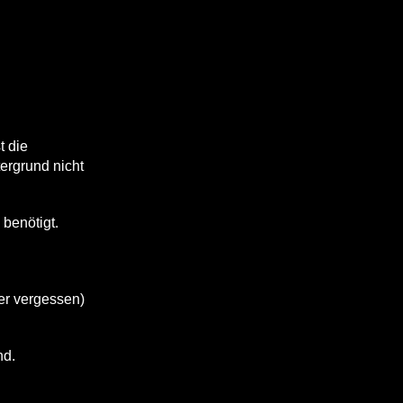
t die
ergrund nicht
 benötigt.
der vergessen)
nd.
.