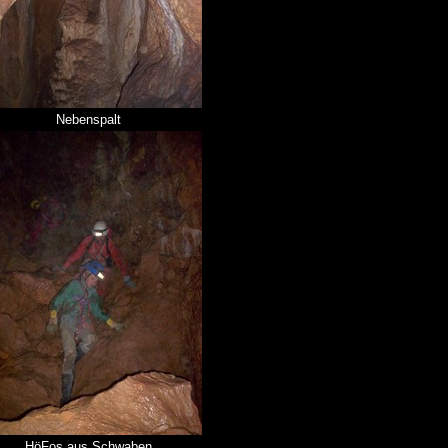
Nebenspalt
HöFos aus Schwaben