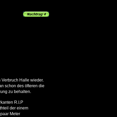
n Verbruch Halle wieder.
 schon des öfteren die
rung zu behalten.
rkanten R.I.P
thteil der einem
 paar Meter