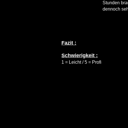
Stunden brau
dennoch se
Fazit :
Schwierigkeit :
1 = Leicht / 5 = Profi