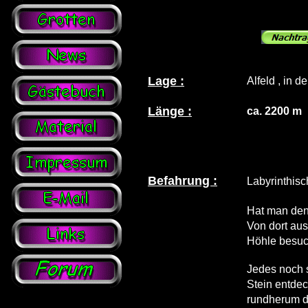
Lage :
Alfeld , in 
Länge :
ca. 2200 m
Befahrung :
Labyrinthisc
Hat man den 
Von dort au
Höhle besuch
Jedes noch s
Stein entdec
rundherum de