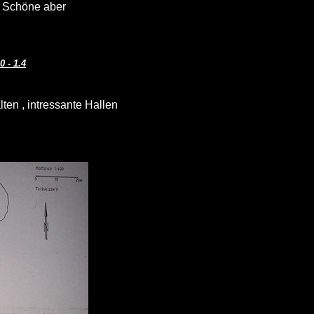
u Schöne aber
 - 1.4
lten , intressante Hallen